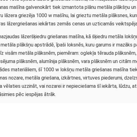
anas mašīna galvenokārt tiek izmantota plānu metāla plākšņu un 
ru lāzera griezēja 1000 w mašīnu, lai grieztu metāla plāksnes, k
ras lāzergriešanas iekārtas zemās cenas un uzticamās veiktspējas d
 mazjaudas lāzeršķiedru griešanas mašīna, kā šķiedru metāla lokš
 metāla plākšņu apstrādē, īpaši loksnēs, kuru garums ir mazāks pa
īz visām metāla plāksnēm, piemēram: oglekļa tērauda plāksnēm,
sējuma plāksnēm, alumīnija plāksnēm, vara plāksnēm un citām m
ādes materiāliem, šī 1000 w lokšņu metāla griešanas mašīna tie
mas nozare, metāla griešana, izkārtnes, virtuves piederumi, dzelzs
Ja vēlaties uzzināt, vai nozarei ir nepieciešama šī iekārta, lūdzu, 
āsimies pēc iespējas ātrāk.
3015 Raycus 100
lāzergriešanas 