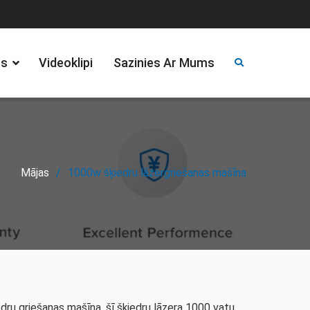
ts
Videoklipi
Sazinies Ar Mums
Mājas
1000w šķiedru lāzergriešanas mašīna
edru griešanas mašīna, šī šķiedru lāzera 1000 vatu