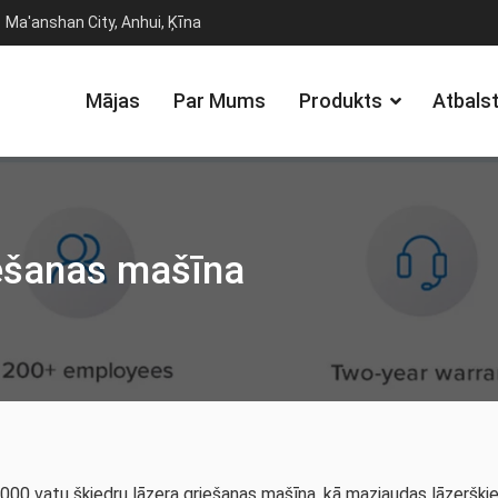
Ma'anshan City, Anhui, Ķīna
Mājas
Par Mums
Produkts
Atbals
iešanas mašīna
 1000 vatu šķiedru lāzera griešanas mašīna, kā mazjaudas lāzeršķi