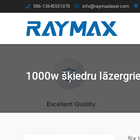
Pāriet
086-13645551070
info@raymaxlaser.com
uz
saturu
1000w šķiedru lāzergr
Šī ir