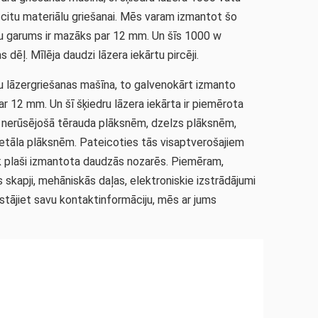
citu materiālu griešanai. Mēs varam izmantot šo
uru garums ir mazāks par 12 mm. Un šīs 1000 w
ēļ. Mīlēja daudzi lāzera iekārtu pircēji.
ņu lāzergriešanas mašīna, to galvenokārt izmanto
r 12 mm. Un šī šķiedru lāzera iekārta ir piemērota
 nerūsējošā tērauda plāksnēm, dzelzs plāksnēm,
etāla plāksnēm. Pateicoties tās visaptverošajiem
k plaši izmantota daudzās nozarēs. Piemēram,
 skapji, mehāniskās daļas, elektroniskie izstrādājumi
atstājiet savu kontaktinformāciju, mēs ar jums
0w / 1500w / 2000w šķiedras
mašīna par labāko cenu