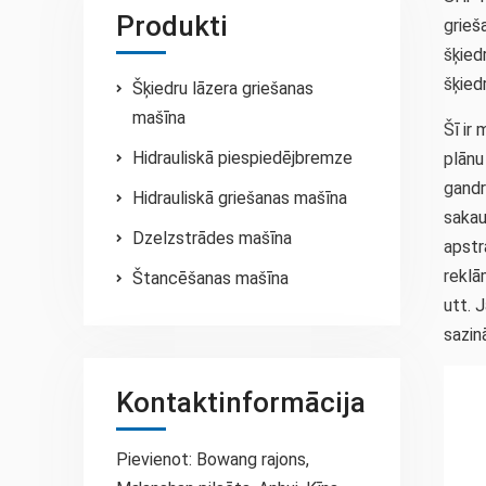
Produkti
grieš
šķied
šķied
Šķiedru lāzera griešanas
mašīna
Šī ir
Hidrauliskā piespiedējbremze
plānu
gandr
Hidrauliskā griešanas mašīna
sakau
Dzelzstrādes mašīna
apstr
reklā
Štancēšanas mašīna
utt. 
sazin
Kontaktinformācija
Pievienot: Bowang rajons,