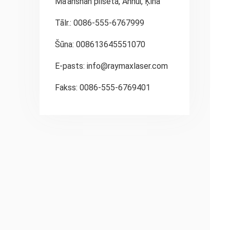
Ma'anshan pilsēta, Anhui, Ķīna
Tālr.: 0086-555-6767999
Šūna: 008613645551070
E-pasts:
info@raymaxlaser.com
Fakss: 0086-555-6769401