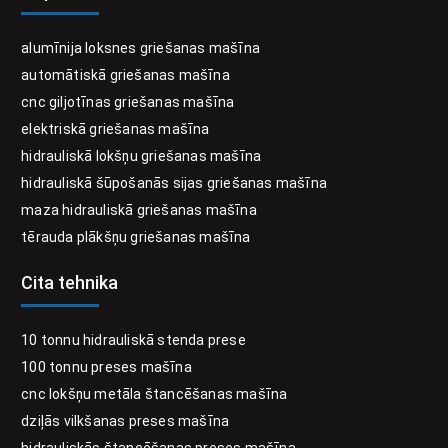
alumīnija loksnes griešanas mašīna
automātiskā griešanas mašīna
cnc giljotīnas griešanas mašīna
elektriskā griešanas mašīna
hidrauliskā lokšņu griešanas mašīna
hidrauliskā šūpošanās sijas griešanas mašīna
maza hidrauliskā griešanas mašīna
tērauda plākšņu griešanas mašīna
Cita tehnika
10 tonnu hidrauliskā stenda prese
100 tonnu preses mašīna
cnc lokšņu metāla štancēšanas mašīna
dziļās vilkšanas preses mašīna
hidrauliskās štancēšanas preses mašīna