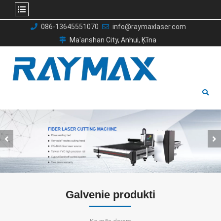
Pāriet
086-13645551070
info@raymaxlaser.com
uz
Ma'anshan City, Anhui, Ķīna
saturu
Galvenie produkti