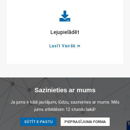
Lejupielādēt
Lasīt Vairāk
Sazinieties ar mums
Ja jums ir kādi jautājumi, lūdzu, sazinieties ar mums. Mēs
jums atbildēsim 12 stundu laikā!
SŪTĪT E-PASTU
PIEPRASĪJUMA FORMA