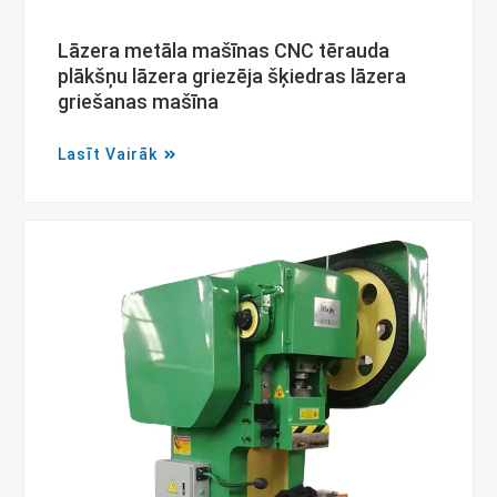
Lāzera metāla mašīnas CNC tērauda
plākšņu lāzera griezēja šķiedras lāzera
griešanas mašīna
Lasīt Vairāk